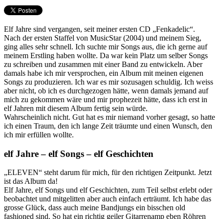
Elf Jahre sind vergangen, seit meiner ersten CD „Fenkadelic“.
Nach der ersten Staffel von MusicStar (2004) und meinem Sieg,
ging alles sehr schnell. Ich suchte mir Songs aus, die ich gerne auf
meinem Erstling haben wollte. Da war kein Platz um selber Songs
zu schreiben und zusammen mit einer Band zu entwickeln. Aber
damals habe ich mir versprochen, ein Album mit meinen eigenen
Songs zu produzieren. Ich war es mir sozusagen schuldig. Ich weiss
aber nicht, ob ich es durchgezogen hätte, wenn damals jemand auf
mich zu gekommen wäre und mir prophezeit hätte, dass ich erst in
elf Jahren mit diesem Album fertig sein würde.
Wahrscheinlich nicht. Gut hat es mir niemand vorher gesagt, so hatte
ich einen Traum, den ich lange Zeit träumte und einen Wunsch, den
ich mir erfüllen wollte.
elf Jahre – elf Songs – elf Geschichten
„ELEVEN“ steht darum für mich, für den richtigen Zeitpunkt. Jetzt
ist das Album da!
Elf Jahre, elf Songs und elf Geschichten, zum Teil selbst erlebt oder
beobachtet und mitgelitten aber auch einfach erträumt. Ich habe das
grosse Glück, dass auch meine Bandjungs ein bisschen old
fashioned sind. So hat ein richtig geiler Gitarrenamp eben Röhren