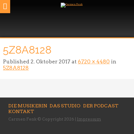
5Z8A8128
Published
2. Oktober 2017
at
6720 × 4480
in
5Z8A8128
DIE MUSIKERIN
DAS STUDIO
DER PODCAST
KONTAKT
Carmen Fenk © Copyright 2026 |
Impressum