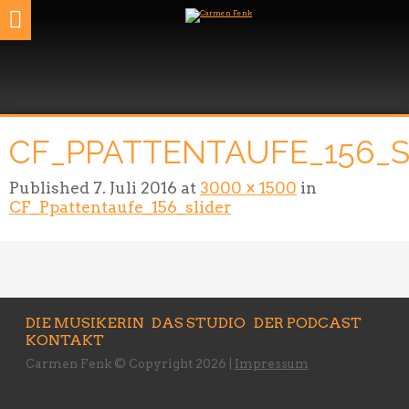
CF_PPATTENTAUFE_156_S
Published
7. Juli 2016
at
3000 × 1500
in
CF_Ppattentaufe_156_slider
DIE MUSIKERIN
DAS STUDIO
DER PODCAST
KONTAKT
Carmen Fenk © Copyright 2026 |
Impressum