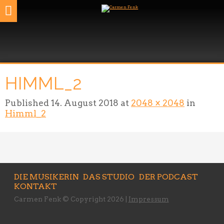
HIMML_2
Published
14. August 2018
at
2048 × 2048
in
Himml_2
DIE MUSIKERIN
DAS STUDIO
DER PODCAST
KONTAKT
Carmen Fenk © Copyright 2026 |
Impressum