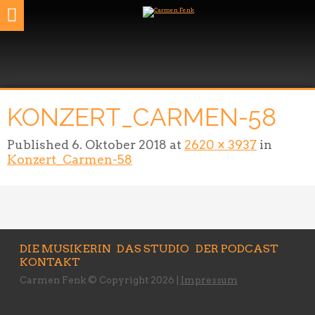
KONZERT_CARMEN-58
Published
6. Oktober 2018
at
2620 × 3937
in
Konzert_Carmen-58
DIE MUSIKERIN
DAS STUDIO
DER PODCAST
KONTAKT
Carmen Fenk © Copyright 2026 |
Impressum