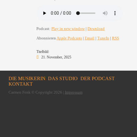
Podcast:
Play in new window
|
Download
Abonnieren
Apple Podcasts
|
Email
|
TuneIn
|
RSS
Titelbild:
21. November, 2025
DIE MUSIKERIN
DAS STUDIO
DER PODCAST
KONTAKT
Carmen Fenk © Copyright 2026 |
Impressum