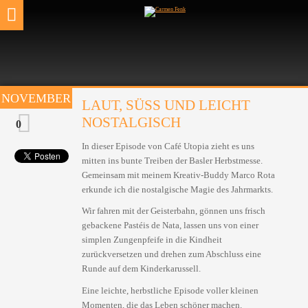
2025 | NOVEMBER
21.
NOVEMBER
LAUT, SÜSS UND LEICHT N
OSTALGISCH
0
In dieser Episode von Café Utopia zieht es uns
mitten ins bunte Treiben der Basler Herbstmesse.
Gemeinsam mit meinem Kreativ-Buddy Marco Rota
erkunde ich die nostalgische Magie des Jahrmarkts.
Wir fahren mit der Geisterbahn, gönnen uns frisch
gebackene Pastéis de Nata, lassen uns von einer
simplen Zungenpfeife in die Kindheit
zurückversetzen und drehen zum Abschluss eine
Runde auf dem Kinderkarussell.
Eine leichte, herbstliche Episode voller kleinen
Momenten, die das Leben schöner machen.