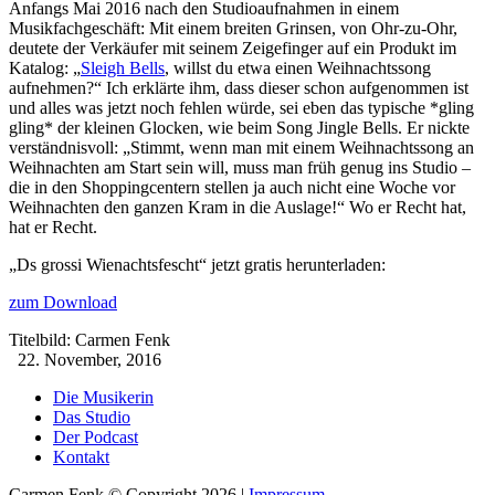
Anfangs Mai 2016 nach den Studioaufnahmen in einem
Musikfachgeschäft: Mit einem breiten Grinsen, von Ohr-zu-Ohr,
deutete der Verkäufer mit seinem Zeigefinger auf ein Produkt im
Katalog: „
Sleigh Bells
, willst du etwa einen Weihnachtssong
aufnehmen?“ Ich erklärte ihm, dass dieser schon aufgenommen ist
und alles was jetzt noch fehlen würde, sei eben das typische *gling
gling* der kleinen Glocken, wie beim Song Jingle Bells. Er nickte
verständnisvoll: „Stimmt, wenn man mit einem Weihnachtssong an
Weihnachten am Start sein will, muss man früh genug ins Studio –
die in den Shoppingcentern stellen ja auch nicht eine Woche vor
Weihnachten den ganzen Kram in die Auslage!“ Wo er Recht hat,
hat er Recht.
„Ds grossi Wienachtsfescht“ jetzt gratis herunterladen:
zum Download
Titelbild: Carmen Fenk
22. November, 2016
Die Musikerin
Das Studio
Der Podcast
Kontakt
Carmen Fenk © Copyright 2026 |
Impressum