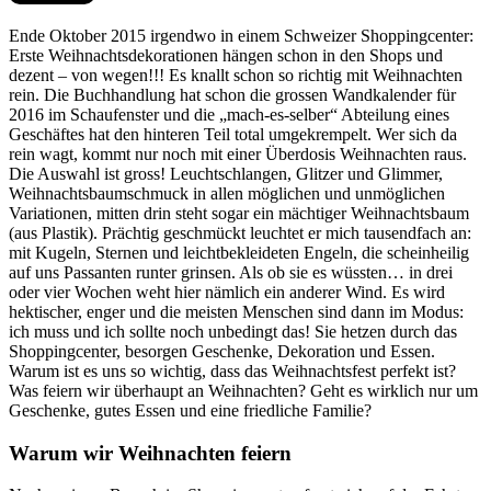
Ende Oktober 2015 irgendwo in einem Schweizer Shoppingcenter:
Erste Weihnachtsdekorationen hängen schon in den Shops und
dezent – von wegen!!! Es knallt schon so richtig mit Weihnachten
rein. Die Buchhandlung hat schon die grossen Wandkalender für
2016 im Schaufenster und die „mach-es-selber“ Abteilung eines
Geschäftes hat den hinteren Teil total umgekrempelt. Wer sich da
rein wagt, kommt nur noch mit einer Überdosis Weihnachten raus.
Die Auswahl ist gross! Leuchtschlangen, Glitzer und Glimmer,
Weihnachtsbaumschmuck in allen möglichen und unmöglichen
Variationen, mitten drin steht sogar ein mächtiger Weihnachtsbaum
(aus Plastik). Prächtig geschmückt leuchtet er mich tausendfach an:
mit Kugeln, Sternen und leichtbekleideten Engeln, die scheinheilig
auf uns Passanten runter grinsen. Als ob sie es wüssten… in drei
oder vier Wochen weht hier nämlich ein anderer Wind. Es wird
hektischer, enger und die meisten Menschen sind dann im Modus:
ich muss und ich sollte noch unbedingt das! Sie hetzen durch das
Shoppingcenter, besorgen Geschenke, Dekoration und Essen.
Warum ist es uns so wichtig, dass das Weihnachtsfest perfekt ist?
Was feiern wir überhaupt an Weihnachten? Geht es wirklich nur um
Geschenke, gutes Essen und eine friedliche Familie?
Warum wir Weihnachten feiern