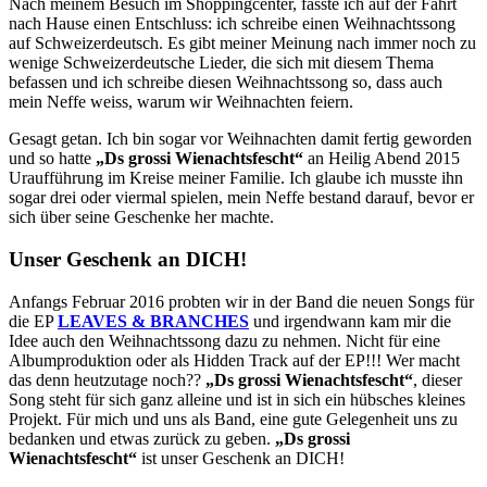
Nach meinem Besuch im Shoppingcenter, fasste ich auf der Fahrt
nach Hause einen Entschluss: ich schreibe einen Weihnachtssong
auf Schweizerdeutsch. Es gibt meiner Meinung nach immer noch zu
wenige Schweizerdeutsche Lieder, die sich mit diesem Thema
befassen und ich schreibe diesen Weihnachtssong so, dass auch
mein Neffe weiss, warum wir Weihnachten feiern.
Gesagt getan. Ich bin sogar vor Weihnachten damit fertig geworden
und so hatte
„Ds grossi Wienachtsfescht“
an Heilig Abend 2015
Uraufführung im Kreise meiner Familie. Ich glaube ich musste ihn
sogar drei oder viermal spielen, mein Neffe bestand darauf, bevor er
sich über seine Geschenke her machte.
Unser Geschenk an DICH!
Anfangs Februar 2016 probten wir in der Band die neuen Songs für
die EP
LEAVES & BRANCHES
und irgendwann kam mir die
Idee auch den Weihnachtssong dazu zu nehmen. Nicht für eine
Albumproduktion oder als Hidden Track auf der EP!!! Wer macht
das denn heutzutage noch??
„Ds grossi Wienachtsfescht“
, dieser
Song steht für sich ganz alleine und ist in sich ein hübsches kleines
Projekt. Für mich und uns als Band, eine gute Gelegenheit uns zu
bedanken und etwas zurück zu geben.
„Ds grossi
Wienachtsfescht“
ist unser Geschenk an DICH!